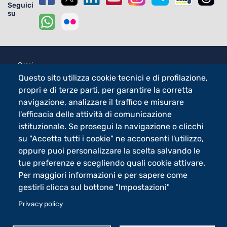
Seguici
su
Footer - 1
Orari
Centri di Ateneo
Questo sito utilizza cookie tecnici e di profilazione,
propri e di terze parti, per garantire la corretta
Footer - 2
Merchandising
navigazione, analizzare il traffico e misurare
Sostieni UniBg - 5x1000
l'efficacia delle attività di comunicazione
istituzionale. Se prosegui la navigazione o clicchi
su "Accetta tutti i cookie" ne acconsenti l'utilizzo,
Università degli studi di Bergamo
oppure puoi personalizzare la scelta salvando le
via Salvecchio 19
tue preferenze e scegliendo quali cookie attivare.
24129 Bergamo
Per maggiori informazioni e per sapere come
Cod. Fiscale 80004350163
gestirli clicca sul bottone "Impostazioni"
P.IVA 01612800167
Centralino 035 2052111
Privacy policy
Piè di pagina