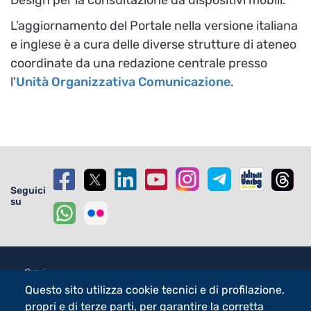
Design per la consultazione da dispositivi mobili.
L’aggiornamento del Portale nella versione italiana
e inglese è a cura delle diverse strutture di ateneo
coordinate da una redazione centrale presso
l'
Unità Organizzativa Comunicazione
.
Seguici
su
Footer - 1
Orari
Centri di Ateneo
Questo sito utilizza cookie tecnici e di profilazione,
propri e di terze parti, per garantire la corretta