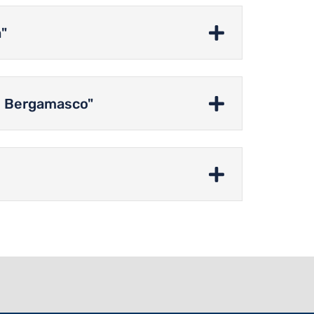
a"
to Bergamasco"